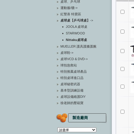
桌球、乒乓球
運動服/襪->
紅雙喜 特賣區
桌球桌【乒乓球桌】
->
JOOLA 桌球桌
STARWOOD
Nittaku桌球桌
MUELLER 護具護膝護腕
桌球鞋->
桌球VCD & DVD->
球拍急救站
特別推薦桌球產品
特別桌球進口品
桌球秘密武器
基本型訓練設備
桌球設備維護DIY
徐老師的壓箱寶
製造廠商