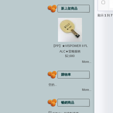
新上架商品
顯示
1
到
7
【PP】★VISPOWER II FL
ALC★雷雕握柄
$2,680
More...
購物車
空的...
More...
暢銷商品
01.