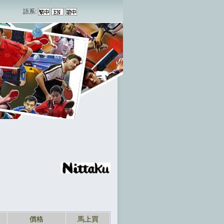
語系:
價格
馬上買