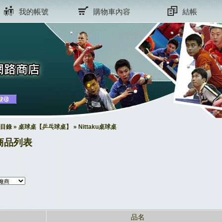
我的帳號
購物車內容
結帳
目錄
»
桌球桌【乒乓球桌】
»
Nittaku桌球桌
商品列表
品名