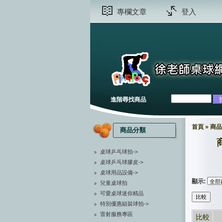
專欄文章
登入
進階尋找商品
首頁
»
商品
商品分類
桌球乒乓球拍->
桌球乒乓球膠皮->
桌球用品設備->
顯示:
兒童桌球拍
可愛桌球迷你精品
特別優惠組裝球拍->
雷射服務專區
比較