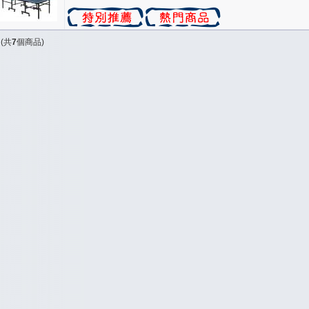
(共
7
個商品)