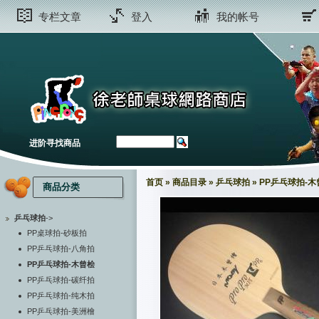
专栏文章
登入
我的帐号
进阶寻找商品
首页
»
商品目录
»
乒乓球拍
»
PP乒乓球拍-木
商品分类
乒乓球拍
->
PP桌球拍-砂板拍
PP乒乓球拍-八角拍
PP乒乓球拍-木曾桧
PP乒乓球拍-碳纤拍
PP乒乓球拍-纯木拍
PP乒乓球拍-美洲檜