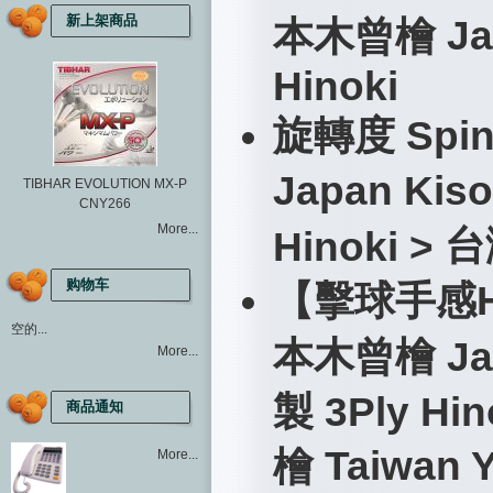
新上架商品
Ja
本木曾檜
Hinoki
旋轉度
Spi
Japan Kiso
TIBHAR EVOLUTION MX-P
CNY266
More...
台
Hinoki >
购物车
【擊球手感Hit
空的...
本木曾檜 Japa
More...
製 3Ply Hi
商品通知
Taiwan Y
檜
More...