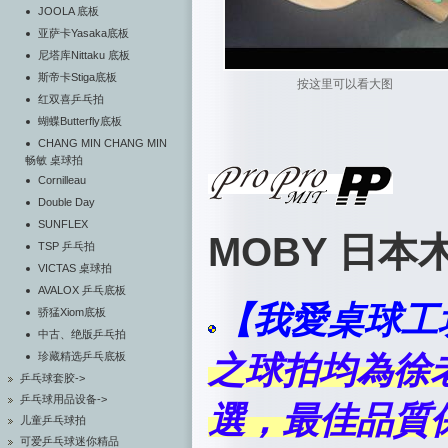
JOOLA 底板
亚萨卡Yasaka底板
尼塔库Nittaku 底板
斯帝卡Stiga底板
按这里可以看大图
红双喜乒乓拍
蝴蝶Butterfly底板
CHANG MIN CHANG MIN
畅敏 桌球拍
Cornilleau
Double Day
SUNFLEX
MOBY 日本
TSP 乒乓拍
VICTAS 桌球拍
AVALOX 乒乓底板
【我愛桌球工
骄猛Xiom底板
中古、绝版乒乓拍
珍藏精选乒乓底板
之球拍均為徐
乒乓球套胶->
乒乓球用品设备->
選，最佳品質
儿童乒乓球拍
可爱乒乓球迷你精品