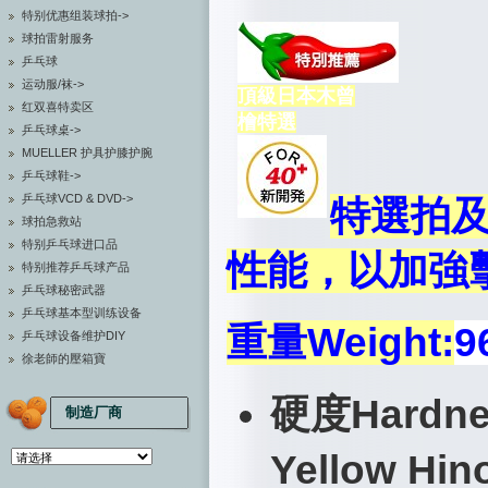
特别优惠组装球拍->
球拍雷射服务
乒乓球
运动服/袜->
頂級日本木曾
红双喜特卖区
檜特選
乒乓球桌->
MUELLER 护具护膝护腕
乒乓球鞋->
乒乓球VCD & DVD->
特選拍
球拍急救站
特别乒乓球进口品
性能，以加強
特别推荐乒乓球产品
乒乓球秘密武器
乒乓球基本型训练设备
重量Weight:
9
乒乓球设备维护DIY
徐老師的壓箱寶
硬度
Hardne
制造厂商
Yellow Hin