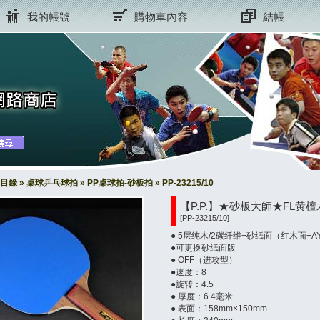
我的帳號
購物車內容
結帳
目錄
»
桌球乒乓球拍
»
PP桌球拍-砂板拍
»
PP-23215/10
【P.P.】★砂板大師★FL
[PP-23215/10]
● 5层纯木/2碳纤维+砂纸面（红木面+A
●可更换砂纸面版
● OFF（进攻型）
●速度：8
●旋转：4.5
● 厚度：6.4毫米
● 表面：158mm×150mm