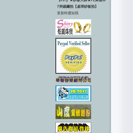
【P.P.】★砂板大師★FL黃檀木
7夾碳纖拍【桌球砂板拍】
更新時通知我