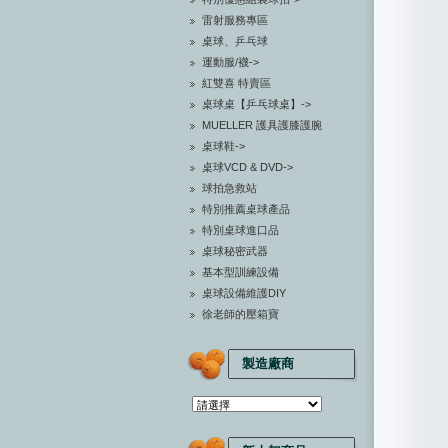
雷射服務專區
桌球、乒乓球
運動服/襪->
紅雙喜 特賣區
桌球桌【乒乓球桌】->
MUELLER 護具護膝護腕
桌球鞋->
桌球VCD & DVD->
球拍急救站
特別推薦桌球產品
特別桌球進口品
桌球秘密武器
基本型訓練設備
桌球設備維護DIY
徐老師的壓箱寶
製造廠商