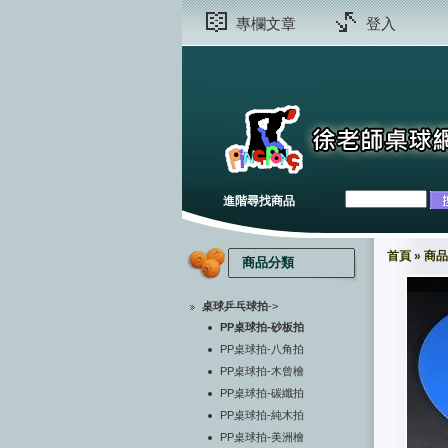
專欄文章
登入
進階尋找商品
首頁
»
商品
商品分類
桌球乒乓球拍
->
PP桌球拍-砂板拍
PP桌球拍-八角拍
PP桌球拍-木曾檜
PP桌球拍-碳纖拍
PP桌球拍-純木拍
PP桌球拍-美洲檜