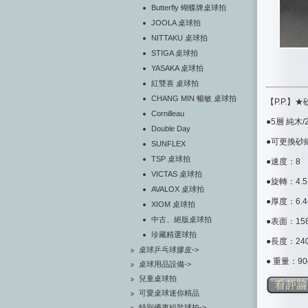
Butterfly 蝴蝶牌桌球拍
JOOLA 桌球拍
NITTAKU 桌球拍
STIGA 桌球拍
YASAKA 桌球拍
紅雙喜 桌球拍
CHANG MIN 暢敏 桌球拍
【P.P.
Cornilleau
●5層 純木
Double Day
●可更換砂
SUNFLEX
TSP 桌球拍
●速度：8
VICTAS 桌球拍
●旋轉：4.5
AVALOX 桌球拍
●厚度：6.
XIOM 桌球拍
中古、絕版桌球拍
●表面：15
珍藏精選球拍
●長度：24
桌球乒乓球膠皮->
● 重量：90
桌球用品設備->
兒童桌球拍
可愛桌球迷你精品
特別優惠組裝球拍->