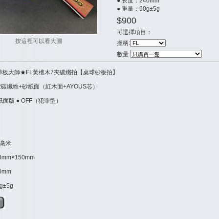
● 长度：240mm
● 重量：90g±5g
$900
可選擇項目：
按這裡可以看大圖
握柄:
數量:
】★砂板大師★FL黃檀木7夾碳纖拍【桌球砂板拍】
/2碳纖維+砂紙面（紅木面+AYOUS芯）
紙面版
● OFF（犯罪型）
4毫米
8mm×150mm
0mm
g±5g