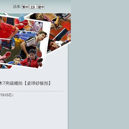
語系:
黃檀木7夾碳纖拍【桌球砂板拍】
YOUS芯）