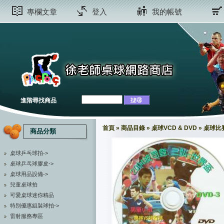
專欄文章
登入
我的帳號
進階尋找商品
首頁
»
商品目錄
»
桌球VCD & DVD
»
桌球比賽
商品分類
桌球乒乓球拍->
桌球乒乓球膠皮->
桌球用品設備->
兒童桌球拍
可愛桌球迷你精品
特別優惠組裝球拍->
雷射服務專區