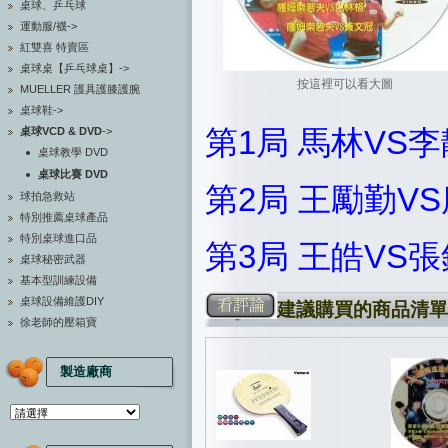
桌球、乒乓球
運動服/襪->
紅雙喜 特賣區
桌球桌【乒乓球桌】->
按這裡可以看大圖
MUELLER 護具護膝護腕
桌球鞋->
第1局 馬林VS李靜(3
桌球VCD & DVD
->
桌球教學 DVD
桌球比賽 DVD
第2局 王勵勤VS唐鵬 
球拍急救站
特別推薦桌球產品
特別桌球進口品
第3局 王皓VS張鈺(1
桌球秘密武器
基本型訓練設備
桌球設備維護DIY
建議購買的商品清單
徐老師的壓箱寶
製造廠商