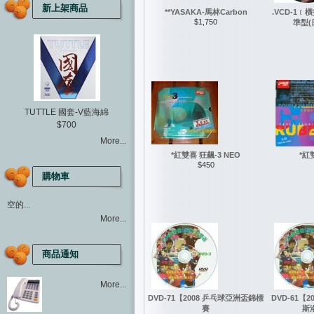
新上架商品
**YASAKA-馬林Carbon
.VCD-1
$1,750
準型(
TUTTLE 國套-V藍海綿
$700
More...
*紅雙喜 狂飆-3 NEO
*紅
$450
購物車
空的...
More...
商品通知
More...
DVD-71【2008 乒乓球亞洲盃錦標
DVD-61【2
賽
斯