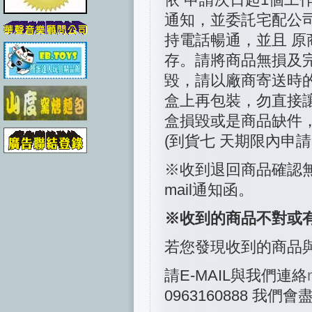
通知，並委託宅配公
持電話暢通，並且 
存。請將商品無損及
毀，請以廠商寄送時
盒上再包裝，勿直接
盒損毀或是商品缺件
(到貨七 天期限內申
※收到退回商品確認
mail通知函。
※收到的商品不對或
若您發現收到的商品
請E-MAIL與我們連絡
0963160888 我