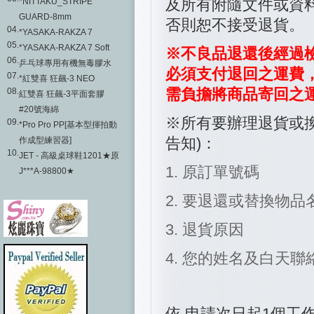
及所有附隨文件或資
*NITTAKU_STRIPE
GUARD-8mm
否則恕不接受退貨。
04.
*YASAKA-RAKZA 7
05.
*YASAKA-RAKZA 7 Soft
※不良品退還後經過
06.
乒乓球專用有機無毒膠水
必須支付退回之運費
07.
*紅雙喜 狂飆-3 NEO
需負擔將商品寄回之
08.
紅雙喜 狂飆-3平面套膠
#20號海綿
※所有要辦理退貨或換
09.
*Pro Pro PP[基本型揮拍動
告知)：
作成型練習器]
10.
JET - 高級桌球鞋1201★原
1. 原訂單號碼
J***A-98800★
2. 要退還或替換物品
3. 退貨原因
4. 您的姓名及白天聯
依 申請次日起1個工作