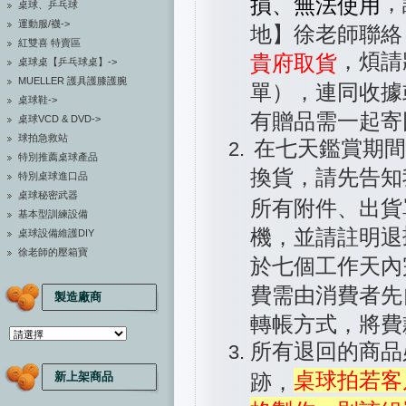
，
損、無法使用
桌球、乒乓球
運動服/襪->
地】徐老師聯絡
紅雙喜 特賣區
，煩請
貴府取貨
桌球桌【乒乓球桌】->
MUELLER 護具護膝護腕
單），連同收據
桌球鞋->
有贈品需一起寄
桌球VCD & DVD->
球拍急救站
在七天鑑賞期間
特別推薦桌球產品
換貨，請先告知
特別桌球進口品
桌球秘密武器
所有附件、出貨
基本型訓練設備
機，並請註明退
桌球設備維護DIY
徐老師的壓箱寶
於七個工作天內
費需由消費者先
製造廠商
轉帳方式，將費
所有退回的商品
桌球拍若客
新上架商品
跡，