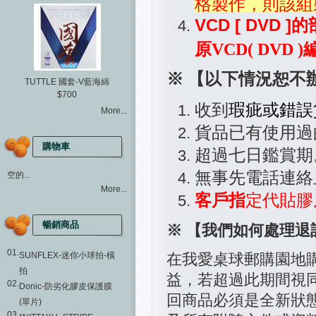
格製作，則該組
VCD [ DVD ]
原VCD( DVD
※ 【以下情況恕不
TUTTLE 國套-V藍海綿
$700
收到
瑕疵或錯誤
More...
貨品
已有使用過
購物車
超過七日鑑賞期
無事先電話連絡
空的...
More...
客戶指
定代貼膠
暢銷商品
※ 【我們如何處理退
01.
SUNFLEX-迷你小球拍-橫
在我愛桌球郵購園地
拍
益，若超過此期間視
02.
Donic-防劣化膠皮保護膜
回商品必須是全新狀
(單片)
03.