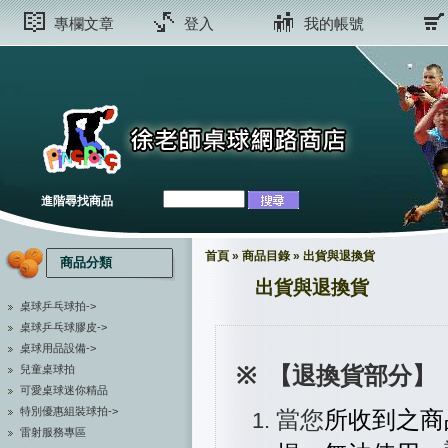
專欄文章
登入
我的帳號
進階尋找商品
首頁
»
商品目錄
»
出貨與退換貨
商品分類
出貨與退換貨
桌球乒乓球拍->
桌球乒乓球膠皮->
桌球用品設備->
※
【退換貨部分】
兒童桌球拍
可愛桌球迷你精品
特別優惠組裝球拍->
當您
所收到之商
雷射服務專區