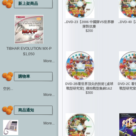
新上架商品
..DVD-23【2006 中國隊VS世界聯
..DVD-4
隊對抗賽
$200
TIBHAR EVOLUTION MX-P
$1,050
More...
購物車
DVD-2B看世界頂尖的技術 [桌球
DVD-2C 
空的...
戰型研究室]_橫拍戰型集錦1&2
戰型研究室
$300
More...
商品通知
More...