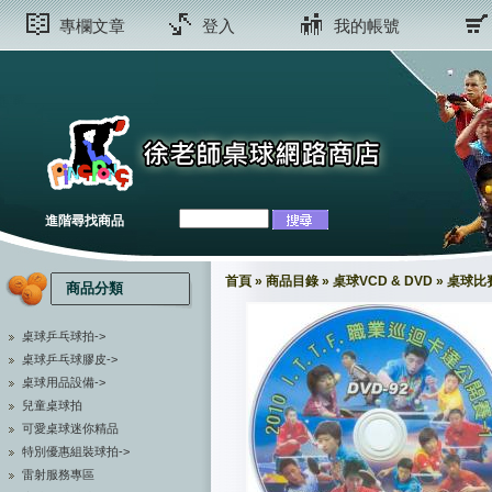
專欄文章
登入
我的帳號
進階尋找商品
首頁
»
商品目錄
»
桌球VCD & DVD
»
桌球比賽
商品分類
桌球乒乓球拍->
桌球乒乓球膠皮->
桌球用品設備->
兒童桌球拍
可愛桌球迷你精品
特別優惠組裝球拍->
雷射服務專區