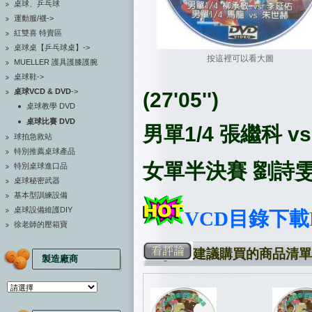
桌球、乒乓球
運動服/襪->
紅雙喜 特賣區
桌球桌【乒乓球桌】->
按這裡可以看大圖
MUELLER 護具護膝護腕
桌球鞋->
桌球VCD & DVD
->
(27'05'')
桌球教學 DVD
桌球比賽 DVD
男單1/4 張繼科 vs 
球拍急救站
特別推薦桌球產品
女單半決賽 劉詩雯
特別桌球進口品
桌球秘密武器
基本型訓練設備
桌球設備維護DIY
VCD
目錄下載
徐老師的壓箱寶
建議購買的商品清單
製造廠商