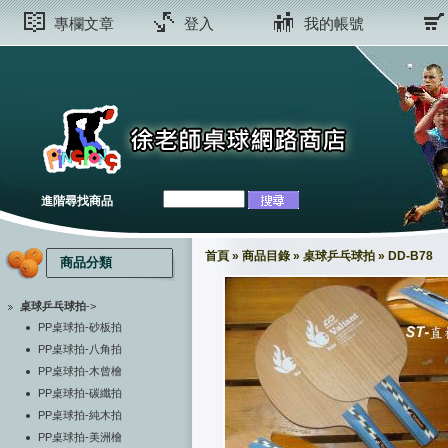
專欄文章
登入
我的帳號
進階尋找商品
首頁
»
商品目錄
»
桌球乒乓球拍
»
DD-B78
商品分類
桌球乒乓球拍
->
PP桌球拍-砂板拍
PP桌球拍-八角拍
PP桌球拍-木曾檜
PP桌球拍-碳纖拍
PP桌球拍-純木拍
PP桌球拍-美洲檜