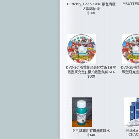
**BUTTER
Butterfly_Logo Case 銀色商標
方型球拍袋
$200
DVD-2C 看世界頂尖的技術 [桌球
DVD-2B
戰型研究室]_橫拍戰型集錦3&4
戰型研究室
$300
Nittaku
乒乓球專用有機無毒膠水
CHA
$140