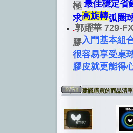
最佳穩定省
極
高旋轉
求
弧圈
郭躍華 729-F
入門基本組
膠
很容易享受桌
膠皮就更能得
建議購買的商品清單