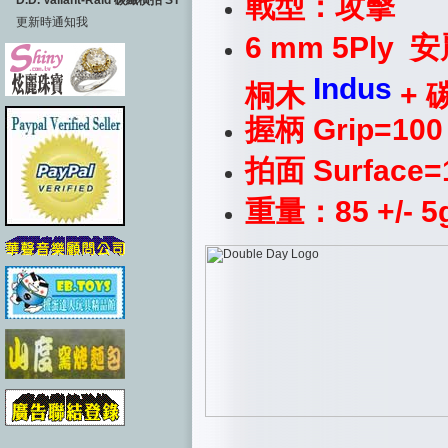
戰型：攻擊
D.D. Valiant-Raid 碳纖橫拍 ST
更新時通知我
6 mm 5Ply
Indus
桐木
+
握柄 Grip=100
拍面 Surface=
重量：85 +/- 5