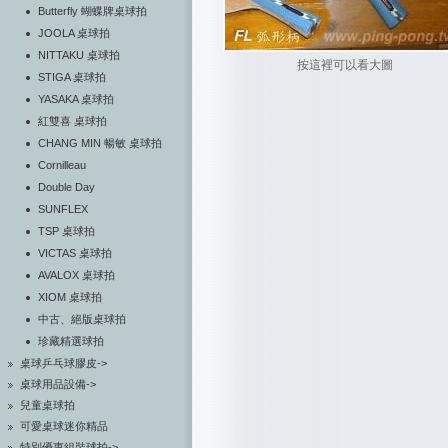
Butterfly 蝴蝶牌桌球拍
JOOLA 桌球拍
NITTAKU 桌球拍
按這裡可以看大圖
STIGA 桌球拍
YASAKA 桌球拍
紅雙喜 桌球拍
CHANG MIN 暢敏 桌球拍
Cornilleau
Double Day
SUNFLEX
TSP 桌球拍
VICTAS 桌球拍
AVALOX 桌球拍
XIOM 桌球拍
中古、絕版桌球拍
珍藏精選球拍
桌球乒乓球膠皮->
桌球用品設備->
兒童桌球拍
可愛桌球迷你精品
特別優惠組裝球拍->