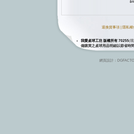
$4
退換貨事項
|
隱私權
我愛桌球工坊 版權所有 70255
(
現
備購買之桌球用品明細以節省時
網頁設計：
DGFACT