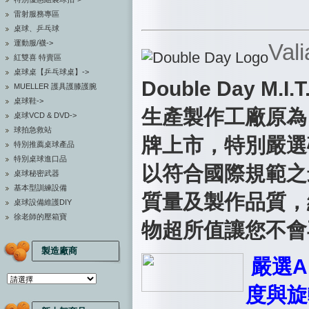
雷射服務專區
桌球、乒乓球
運動服/襪->
Val
紅雙喜 特賣區
桌球桌【乒乓球桌】->
Double Day 
MUELLER 護具護膝護腕
桌球鞋->
生產製作工廠原為
桌球VCD & DVD->
球拍急救站
牌上市，特別
嚴選
特別推薦桌球產品
特別桌球進口品
以符合國際規範之
桌球秘密武器
基本型訓練設備
質量及製作品質，
桌球設備維護DIY
徐老師的壓箱寶
物超所值讓您不會
製造廠商
嚴選A
度與旋