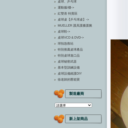
桌球、乒乓球
運動服/襪->
紅雙喜 特賣區
桌球桌【乒乓球桌】->
MUELLER 護具護膝護腕
桌球鞋->
桌球VCD & DVD->
球拍急救站
特別推薦桌球產品
特別桌球進口品
桌球秘密武器
基本型訓練設備
桌球設備維護DIY
徐老師的壓箱寶
製造廠商
新上架商品