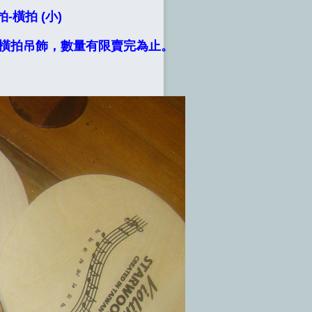
-橫拍 (小)
橫拍吊飾，數量有限賣完為止。