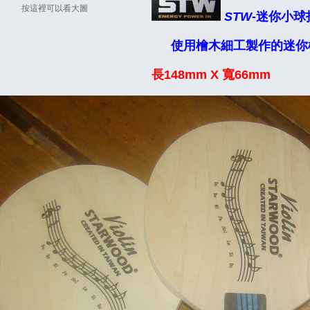
按這裡可以看大圖
STW
-迷你小球拍
使用檜木細工製作的迷你
長148mm X 寬66mm