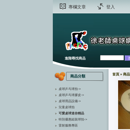
專欄文章
登入
進階尋找商品
首頁
»
商品
商品分類
桌球乒乓球拍->
桌球乒乓球膠皮->
桌球用品設備->
兒童桌球拍
可愛桌球迷你精品
特別優惠組裝球拍->
雷射服務專區