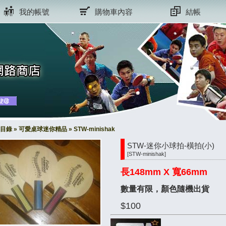
我的帳號
購物車內容
結帳
目錄
»
可愛桌球迷你精品
»
STW-minishak
STW-迷你小球拍-橫拍(小)
[STW-minishak]
長148mm X 寬66mm
數量有限，顏色隨機出貨
$100