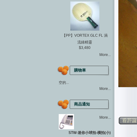
【PP】VORTEX GLC FL 渦
流綠精靈
$3,480
More...
購物車
空的...
More...
商品通知
More...
STW-迷你小球拍-橫拍(小)