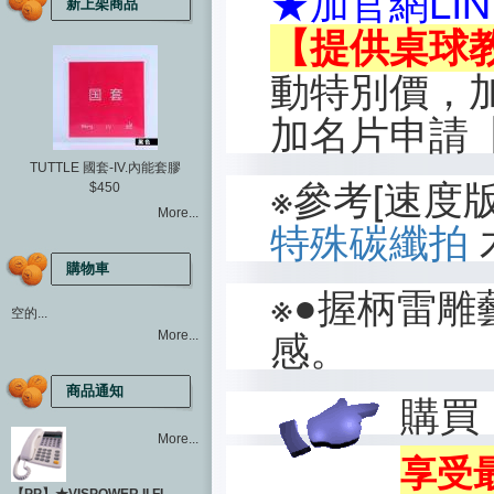
★加官網LINE 
新上架商品
【提供桌球
動特別價，加官網
加名片申請
TUTTLE 國套-IV.內能套膠
※參考[速度
$450
More...
特殊碳纖拍
購物車
※●握柄雷
空的...
感。
More...
商品通知
購買
More...
享受最