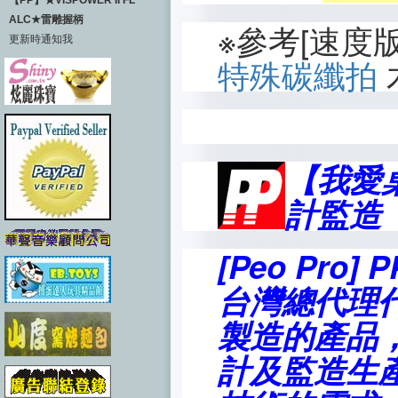
【PP】★VISPOWER II FL
ALC★雷雕握柄
※參考[速度
更新時通知我
特殊碳纖拍
【我愛
計監造
[Peo Pr
台灣總代理
製造的產品
計及監造生