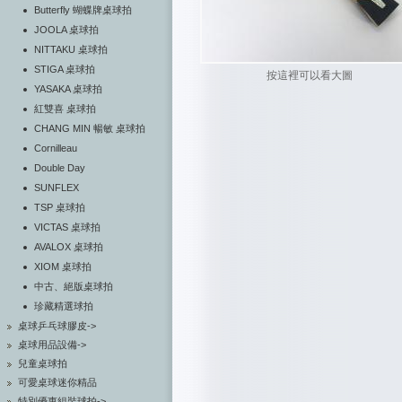
Butterfly 蝴蝶牌桌球拍
JOOLA 桌球拍
NITTAKU 桌球拍
STIGA 桌球拍
按這裡可以看大圖
YASAKA 桌球拍
紅雙喜 桌球拍
CHANG MIN 暢敏 桌球拍
Cornilleau
Double Day
SUNFLEX
TSP 桌球拍
VICTAS 桌球拍
AVALOX 桌球拍
XIOM 桌球拍
中古、絕版桌球拍
珍藏精選球拍
桌球乒乓球膠皮->
桌球用品設備->
兒童桌球拍
可愛桌球迷你精品
特別優惠組裝球拍->