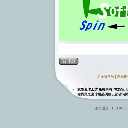
退換貨事項
|
隱私權
我愛桌球工坊 版權所有 70255
(
現
備購買之桌球用品明細以節省時
網頁設計：
DGFACT