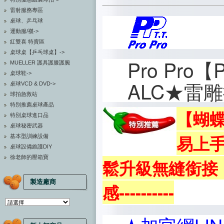
雷射服務專區
桌球、乒乓球
運動服/襪->
紅雙喜 特賣區
桌球桌【乒乓球桌】->
Pro Pro【
MUELLER 護具護膝護腕
桌球鞋->
ALC★雷
桌球VCD & DVD->
球拍急救站
特別推薦桌球產品
【蝴蝶
特別桌球進口品
桌球秘密武器
易上手
基本型訓練設備
桌球設備維護DIY
徐老師的壓箱寶
鬆升級無縫銜接
製造廠商
感----------