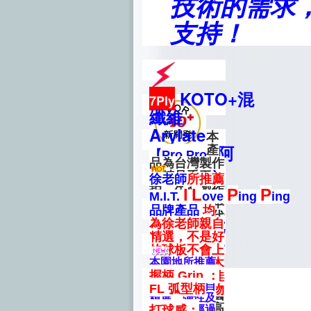
技術的需求
支持！
KOTO+混
7Ply
纖維
Arylate
本
Carbon+阿
產
【Pro Pro】
品為台灣製作
尤斯
VISPOWER
的精品手工
徐老師
所推薦
II ALC碳纖
Ayous +
拍，生產製作
I
L
P
P
拍，面材特別
M.I.T.
ove
ing
ing
梧桐木
工廠原為日本
挑選KOTO板
品牌產品
均
知名品牌之代
Kiri +阿尤
材，以
為徐老師親自
工廠，如今自
Arylate藍
碳
精選，不是好
斯Ayous+
創品牌上市，
纖維基底，
讓
的球板不會上
特別
嚴選碳纖
混纖維
速度與旋轉提
架，彈性、木
本園地所推薦
板材，由資深
升的同時更強
Arylate
之特選球拍均
握柄 Grip ：
紋及性能最佳
製拍經驗之師
化了準確掌控
為徐老師親自
FL 弧型柄
品質保證，物
Carbon+
傅，以符合國
精選，彈性及
的特色，
讓
超所值，
際規範之最高
木紋都是經過
打球感：