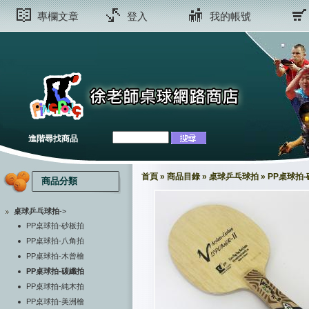
專欄文章
登入
我的帳號
進階尋找商品
首頁
»
商品目錄
»
桌球乒乓球拍
»
PP桌球拍
商品分類
桌球乒乓球拍
->
PP桌球拍-砂板拍
PP桌球拍-八角拍
PP桌球拍-木曾檜
PP桌球拍-碳纖拍
PP桌球拍-純木拍
PP桌球拍-美洲檜