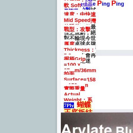
KOTO
KOTO板面旋
I
L
P
P
M.I.T.
ove
ing
ing
規格製作，經
篩選，最佳品
軟 Soft
轉與速度達到
品牌球拍製
質保證。
徐老師不斷試
最平衡的境
速度：中快速
品
，不久的將
打將其彈性質
界，
提升擊打
Mid Speed
來絕對是台灣
量及製作規
新塑料球的旋
的驕傲。
格、品質做最
轉與速度，同
戰型：攻擊
佳之規劃，絕
時兼顧穩定的
對不輸現今世
擊球回饋
，
個
界的桌球名牌
厚度
人技能之優點
產品，物超所
Thickness：
發揮到極緻。
值讓您不會再
5.8 mm
握柄Grip
有名牌之迷
=100 x
思。
27mm/36mm
拍面
Surface=158
x 150 mm
實際重量
Actual
Weight：系
蝴蝶
7Ply
統項目選擇
王底板結
構：
KOTO+混