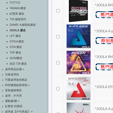
TUTTLE
*JOOLA RH
YASAKA 膠皮
紅雙喜 膠皮
729 儲能系列
DAWEI 大維顆粒膠皮
JOOLA 膠皮
*JOOLA-X-pl
LKT 膠皮
STIGA 膠皮
STW 膠皮
TSP 膠皮
*JOOLA RH
XIOM膠皮
友誼 729 膠皮
桌球用品設備->
兒童桌球拍
可愛桌球迷你精品
特別優惠組裝球拍->
*JOOLA D
雷射服務專區
桌球、乒乓球
運動服/襪->
紅雙喜 特賣區
*JOOLA-X-p
桌球桌【乒乓球桌】->