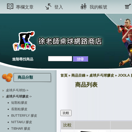
專欄文章
登入
我的帳號
進階尋找商品
首頁
»
商品目錄
»
桌球乒乓球膠皮
»
JOOLA
商品分類
商品列表
桌球乒乓球拍->
桌球乒乓球膠皮
->
短顆粒膠皮
長顆粒膠皮
BUTTERFLY 膠皮
NITTAKU 膠皮
比較
TIBHAR 膠皮