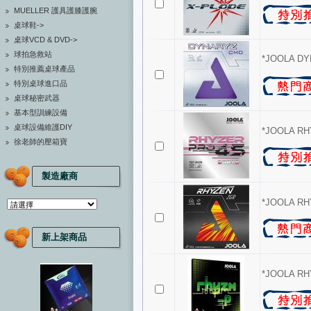
MUELLER 護具護膝護腕
桌球鞋->
桌球VCD & DVD->
球拍急救站
*JOOLA D
特別推薦桌球產品
特別桌球進口品
桌球秘密武器
基本型訓練設備
桌球設備維護DIY
*JOOLA RH
徐老師的壓箱寶
製造廠商
*JOOLA R
新上架商品
*JOOLA RH