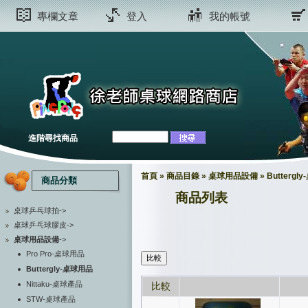
專欄文章
登入
我的帳號
進階尋找商品
首頁
»
商品目錄
»
桌球用品設備
»
Buttergl
商品分類
商品列表
桌球乒乓球拍->
桌球乒乓球膠皮->
桌球用品設備
->
Pro Pro-桌球用品
Buttergly-桌球用品
Nittaku-桌球產品
比較
STW-桌球產品