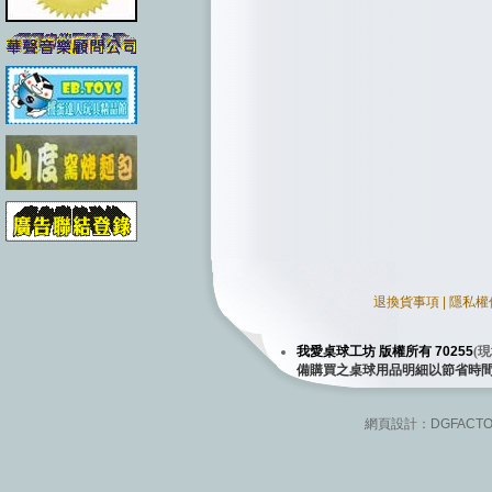
退換貨事項
|
隱私權
我愛桌球工坊 版權所有 70255
(
現
備購買之桌球用品明細以節省時
網頁設計：
DGFACT