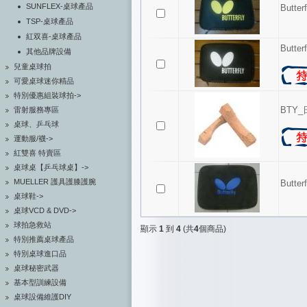
SUNFLEX-桌球產品
Butt
TSP-桌球產品
紅双喜-桌球產品
Butt
其他品牌設備
兒童桌球拍
可愛桌球迷你精品
特別優惠組裝球拍->
BTY
雷射服務專區
桌球、乒乓球
運動服/襪->
紅雙喜 特賣區
桌球桌【乒乓球桌】->
MUELLER 護具護膝護腕
Butt
桌球鞋->
桌球VCD & DVD->
球拍急救站
顯示
1
到
4
(共
4
個商品)
特別推薦桌球產品
特別桌球進口品
桌球秘密武器
基本型訓練設備
桌球設備維護DIY