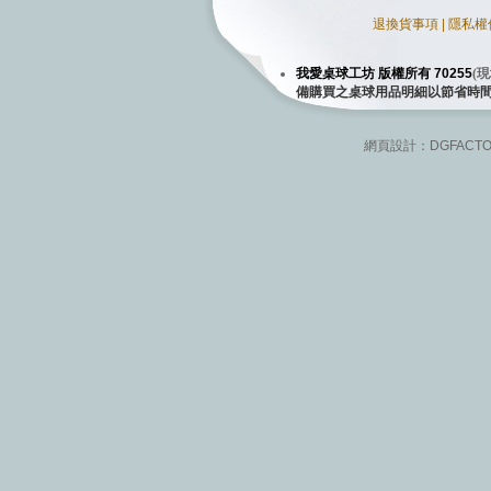
退換貨事項
|
隱私權
我愛桌球工坊 版權所有 70255
(
現
備購買之桌球用品明細以節省時
網頁設計：
DGFACT