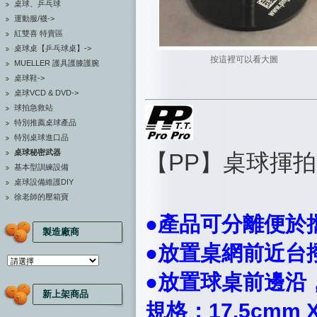
桌球、乒乓球
運動服/襪->
紅雙喜 特賣區
桌球桌【乒乓球桌】->
按這裡可以看大圖
MUELLER 護具護膝護腕
桌球鞋->
桌球VCD & DVD->
球拍急救站
特別推薦桌球產品
特別桌球進口品
桌球秘密武器
【PP】桌球揮拍
基本型訓練設備
桌球設備維護DIY
徐老師的壓箱寶
●產品可分離便於
製造廠商
●放置桌網前近台
●放置球桌前邊沿
新上架商品
規格：17.5cmm 