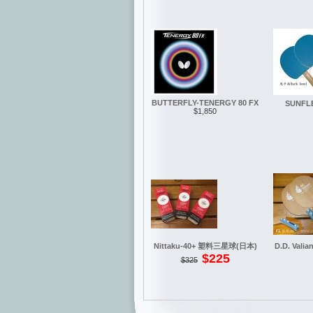
BUTTERFLY-TENERGY 80 FX
SUNF
$1,850
Nittaku-40+ 塑料三星球(日本)
D.D. Vali
$225
$325