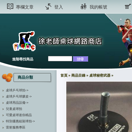
專欄文章
登入
我的帳號
進階尋找商品
首頁
»
商品目錄
»
桌球秘密武器
»
商品分類
桌球乒乓球拍->
桌球乒乓球膠皮->
桌球用品設備->
兒童桌球拍
可愛桌球迷你精品
特別優惠組裝球拍->
雷射服務專區