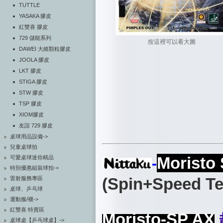
TUTTLE
YASAKA 膠皮
紅雙喜 膠皮
729 儲能系列
按這裡可以看大圖
DAWEI 大維顆粒膠皮
JOOLA 膠皮
LKT 膠皮
STIGA 膠皮
STW 膠皮
TSP 膠皮
XIOM膠皮
友誼 729 膠皮
桌球用品設備->
兒童桌球拍
Moristo
可愛桌球迷你精品
-
特別優惠組裝球拍->
(Spin+Speed Te
雷射服務專區
桌球、乒乓球
運動服/襪->
紅雙喜 特賣區
Moristo-SP AX
桌球桌【乒乓球桌】->