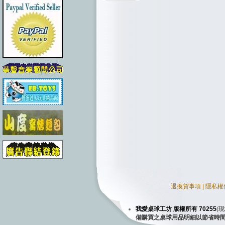
退換貨事項
|
隱私權
我愛桌球工坊 版權所有 70255
(
現
備購買之桌球用品明細以節省時