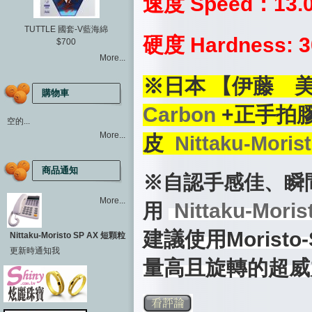
速度 Speed：13.
TUTTLE 國套-V藍海綿
硬度 Hardness: 3
$700
More...
※日本 【伊藤 美
購物車
Carbon
+正手拍
空的...
More...
皮
Nittaku-Mori
商品通知
※自認手感佳、瞬
More...
Nittaku-Mor
用
建議使用
Moris
Nittaku-Moristo SP AX 短顆粒
更新時通知我
量高且旋轉的超威力