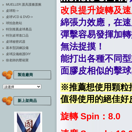
MUELLER 護具護膝護腕
改良提升旋轉及速
桌球鞋->
桌球VCD & DVD->
綿張力效應，在速
球拍急救站
特別推薦桌球產品
彈擊容易發揮加轉
特別桌球進口品
桌球秘密武器
無法捉摸！
基本型訓練設備
桌球設備維護DIY
能打出各種不同型
徐老師的壓箱寶
面膠皮相似的擊球
製造廠商
※推薦想使用顆粒
值得使用的絕佳好
新上架商品
旋轉 Spin：8.0