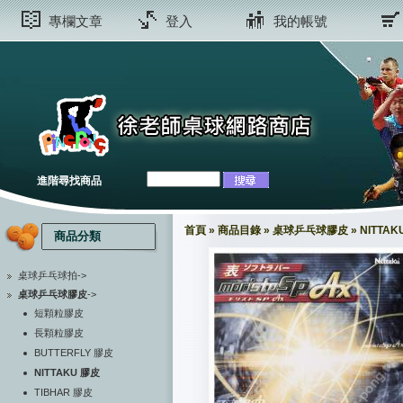
專欄文章
登入
我的帳號
進階尋找商品
首頁
»
商品目錄
»
桌球乒乓球膠皮
»
NITTAK
商品分類
桌球乒乓球拍->
桌球乒乓球膠皮
->
短顆粒膠皮
長顆粒膠皮
BUTTERFLY 膠皮
NITTAKU 膠皮
TIBHAR 膠皮