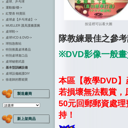
桌球、乒乓球
運動服/襪->
紅雙喜 特賣區
桌球桌【乒乓球桌】->
按這裡可以看大圖
MUELLER 護具護膝護腕
桌球鞋->
隊教練最佳之參考訓
桌球VCD & DVD->
球拍急救站
特別推薦桌球產品
※DVD影像一般
特別桌球進口品
桌球秘密武器
基本型訓練設備
桌球設備維護DIY
本區【教
學DVD
徐老師的壓箱寶
若損壞無法觀賞，
製造廠商
50元回郵郵資處
持！
新上架商品