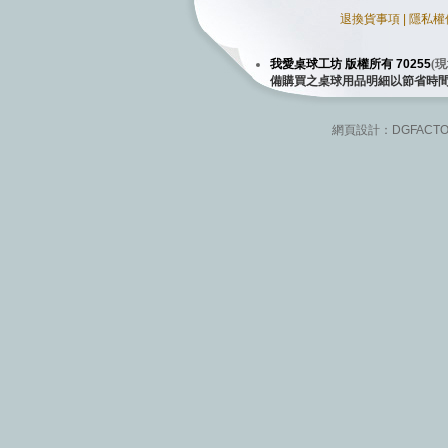
退換貨事項
|
隱私權
我愛桌球工坊 版權所有 70255
(
現
備購買之桌球用品明細以節省時
網頁設計：
DGFACT