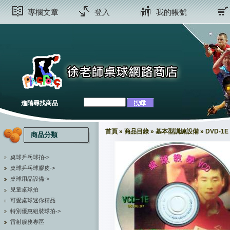
專欄文章
登入
我的帳號
進階尋找商品
首頁
»
商品目錄
»
基本型訓練設備
»
DVD-1E
商品分類
桌球乒乓球拍->
桌球乒乓球膠皮->
桌球用品設備->
兒童桌球拍
可愛桌球迷你精品
特別優惠組裝球拍->
雷射服務專區