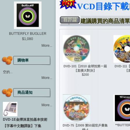
VCD
目錄下載
建議購買的商品清單
BUTTERFLY BUGLLER
$1,080
More...
購物車
DVD-101【2010 金球拍第一屆
DVD-11
【直橫大對決】
【
空的...
$200
More...
商品通知
More...
DVD-1E金擇洙直拍基本技術
**BUTTE
DVD-75【2009 第50屆世乒賽集
【字幕中文翻譯版】下集
錦-4