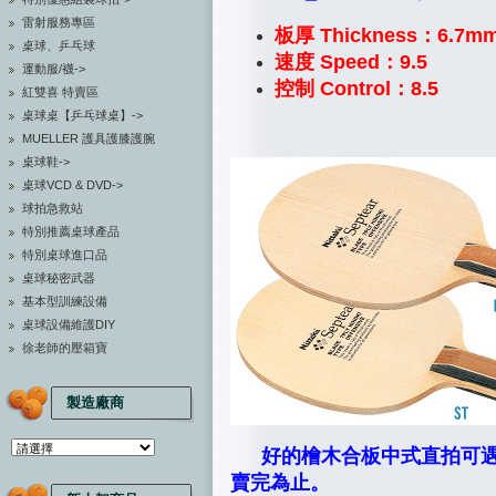
雷射服務專區
板厚 Thickness：6.7m
桌球、乒乓球
速度 Speed：9.5
運動服/襪->
控制 Control：8.5
紅雙喜 特賣區
桌球桌【乒乓球桌】->
MUELLER 護具護膝護腕
桌球鞋->
桌球VCD & DVD->
球拍急救站
特別推薦桌球產品
特別桌球進口品
桌球秘密武器
基本型訓練設備
桌球設備維護DIY
徐老師的壓箱寶
製造廠商
好的檜木合板中式直拍可
賣完為止。