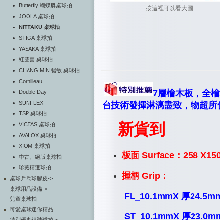
Butterfly 蝴蝶牌桌球拍
按這裡可以看大圖
JOOLA 桌球拍
NITTAKU 桌球拍
STIGA 桌球拍
YASAKA 桌球拍
紅雙喜 桌球拍
CHANG MIN 暢敏 桌球拍
Cornilleau
7層檜木板，全
Double Day
SUNFLEX
台技術發揮淋漓盡致，物超所
TSP 桌球拍
新貨到
VICTAS 桌球拍
AVALOX 桌球拍
XIOM 桌球拍
板面 Surface：258 X1
中古、絕版桌球拍
珍藏精選球拍
握柄 Grip：
桌球乒乓球膠皮->
桌球用品設備->
FL_10.1mmX 厚24.5m
兒童桌球拍
可愛桌球迷你精品
ST_
10.1mmX 厚23.0m
特別優惠組裝球拍->