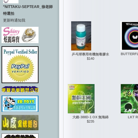
*NITTAKU-SEPTEAR_徐老師
特選拍
更新時通知我
BUTTERFL
乒乓球專用有機無毒膠水
$140
大維-388D-1 OX 無海綿
LKT R
$235