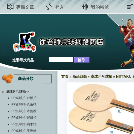
專欄文章
登入
我的帳號
進階尋找商品
首頁
»
商品目錄
»
桌球乒乓球拍
»
NITTAKU
商品分類
桌球乒乓球拍
->
PP桌球拍-砂板拍
PP桌球拍-八角拍
PP桌球拍-木曾檜
PP桌球拍-碳纖拍
PP桌球拍-純木拍
PP桌球拍-美洲檜