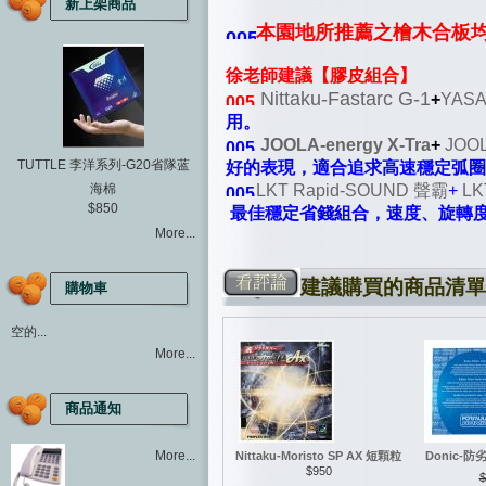
新上架商品
本園地所推薦之檜木合板
徐老師建議【膠皮組合】
Nittaku-Fastarc G-1
+
YASA
用。
JOOLA-energy X-Tra
+
JOOL
TUTTLE 李洋系列-G20省隊蓝
好的表現，適合追求高速穩定弧圈
海棉
LKT Rapid-SOUND 聲霸
+
LK
$850
最佳穩定省錢組合，速度、旋轉
More...
建議購買的商品清單
購物車
空的...
More...
商品通知
More...
Nittaku-Moristo SP AX 短顆粒
Donic-
$950
$